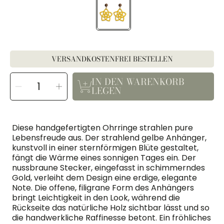
VERSANDKOSTENFREI BESTELLEN
MENGE
IN DEN WARENKORB
Menge
Menge
AUSWÄHLEN
für
für
LEGEN
Leonie
Leonie
verringern
erhöhen
Diese handgefertigten Ohrringe strahlen pure
Lebensfreude aus. Der strahlend gelbe Anhänger,
kunstvoll in einer sternförmigen Blüte gestaltet,
fängt die Wärme eines sonnigen Tages ein. Der
nussbraune Stecker, eingefasst in schimmerndes
Gold, verleiht dem Design eine erdige, elegante
Note. Die offene, filigrane Form des Anhängers
bringt Leichtigkeit in den Look, während die
Rückseite das natürliche Holz sichtbar lässt und so
die handwerkliche Raffinesse betont. Ein fröhliches