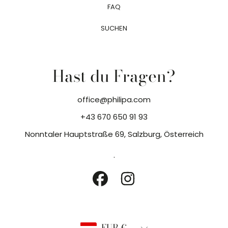
FAQ
SUCHEN
Hast du Fragen?
office@philipa.com
+43 670 650 91 93
Nonntaler Hauptstraße 69, Salzburg, Österreich
.
FACEBOOK
INSTAGRAM
Land/Region
EUR €