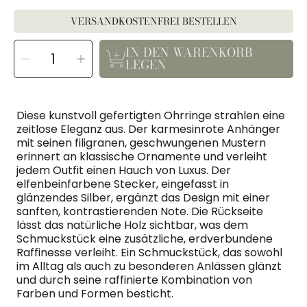
VERSANDKOSTENFREI BESTELLEN
MENGE
IN DEN WARENKORB
Menge
Menge
AUSWÄHLEN
für
für
LEGEN
Diana
Diana
verringern
erhöhen
Diese kunstvoll gefertigten Ohrringe strahlen eine
zeitlose Eleganz aus. Der karmesinrote Anhänger
mit seinen filigranen, geschwungenen Mustern
erinnert an klassische Ornamente und verleiht
jedem Outfit einen Hauch von Luxus. Der
elfenbeinfarbene Stecker, eingefasst in
glänzendes Silber, ergänzt das Design mit einer
sanften, kontrastierenden Note. Die Rückseite
lässt das natürliche Holz sichtbar, was dem
Schmuckstück eine zusätzliche, erdverbundene
Raffinesse verleiht. Ein Schmuckstück, das sowohl
im Alltag als auch zu besonderen Anlässen glänzt
und durch seine raffinierte Kombination von
Farben und Formen besticht.