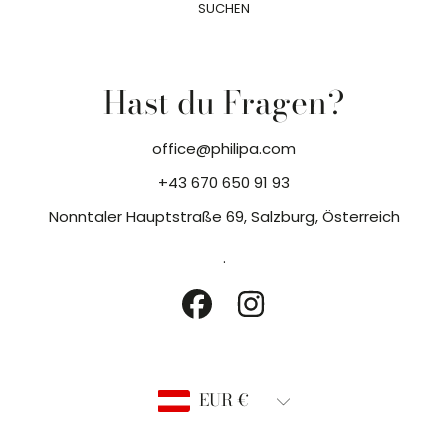
SUCHEN
Hast du Fragen?
office@philipa.com
+43 670 650 91 93
Nonntaler Hauptstraße 69, Salzburg, Österreich
.
FACEBOOK
INSTAGRAM
Land/Region
EUR €